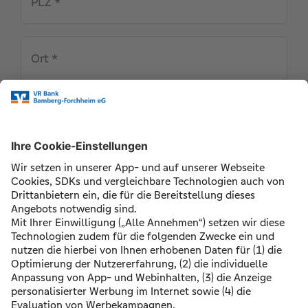
PLZ *
Ort *
Land *
Umzug nach:
S‍t‍r‍a‍ß‍e‍ ‍*‍
Hausnummer *