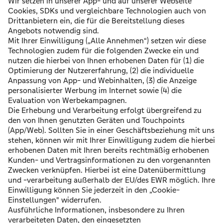
Ich bestätige, dass ich den oben genannten Vertrag
widerrufen möchte.
E-Mail Adresse verifizieren
Informationen zur Verarbeitung Ihrer Daten finden Sie in
unseren
Datenschutzhinweisen
.
Widerrufsmöglichkeit für mit einem
Partner geschlossene Verträge
Verträge, die Sie bei einem unserer Partner abgeschlossen
haben, können ausschließlich direkt beim jeweiligen
Anbieter widerrufen werden. Über die bereitgestellten
Links gelangen Sie zu den entsprechenden Seiten unserer
Partner, auf denen Sie den Widerruf erklären können: